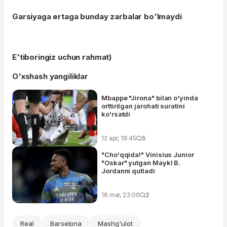
Garsiyaga ertaga bunday zarbalar bo'lmaydi
E'tiboringiz uchun rahmat)
O'xshash yangiliklar
Mbappe "Jirona" bilan o'yinda
orttirilgan jarohati suratini
ko'rsatdi
12 apr, 19:45
5
"Cho'qqida!" Vinisius Junior
"Oskar" yutgan Maykl B.
Jordanni qutladi
16 mar, 23:00
2
Real
Barselona
Mashg'ulot