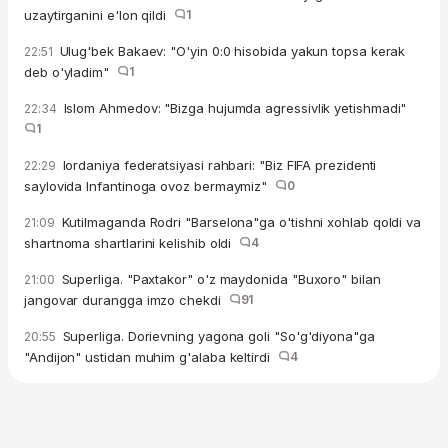
uzaytirganini e'lon qildi
1
Ulug'bek Bakaev: "O'yin 0:0 hisobida yakun topsa kerak
22:51
deb o'yladim"
1
Islom Ahmedov: "Bizga hujumda agressivlik yetishmadi"
22:34
1
Iordaniya federatsiyasi rahbari: "Biz FIFA prezidenti
22:29
saylovida Infantinoga ovoz bermaymiz"
0
Kutilmaganda Rodri "Barselona"ga o'tishni xohlab qoldi va
21:09
shartnoma shartlarini kelishib oldi
4
Superliga. "Paxtakor" o'z maydonida "Buxoro" bilan
21:00
jangovar durangga imzo chekdi
91
Superliga. Dorievning yagona goli "So'g'diyona"ga
20:55
"Andijon" ustidan muhim g'alaba keltirdi
4