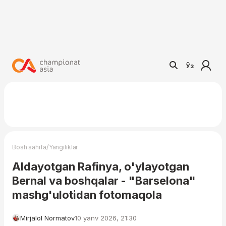
Ўз
/
Bosh sahifa
Yangiliklar
Aldayotgan Rafinya, o'ylayotgan
Bernal va boshqalar - "Barselona"
mashg'ulotidan fotomaqola
Mirjalol Normatov
10 yanv 2026, 21:30