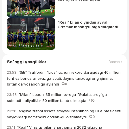
"Real" bilan o'yindan avval
Grizman mashg'ulotga chiqmadi!
So'nggi yangiliklar
Barcha ›
"Siti" Traffordni "Lids" uchun rekord darajadagi 40 million
23:53
funt va bonuslar evaziga sotdi. Jeyms tarixdagi eng qimmat
britan darvozaboniga aylandi
0
"Milan" Leauni 35 million evroga "Galatasaroy"ga
23:48
sotmadi. Italiyaliklar 50 million talab qilmoqda
0
Angliya futbol assotsiatsiyasi Infantinoning FIFA prezidenti
23:26
saylovidagi nomzodini qo'llab-quvvatlamaydi
0
"Real" Vinisius bilan shartnomani 2032 yilgacha
23:11