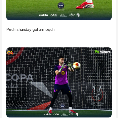
Pedri shunday gol urmoqchi