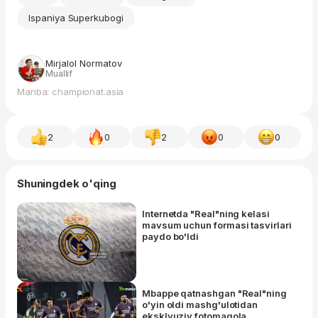
Ispaniya Superkubogi
Mirjalol Normatov
Muallif
Manba: championat.asia
2
0
2
0
0
Shuningdek o'qing
Internetda "Real"ning kelasi
mavsum uchun formasi tasvirlari
paydo bo'ldi
Mbappe qatnashgan "Real"ning
o'yin oldi mashg'ulotidan
eksklyuziv fotomaqola