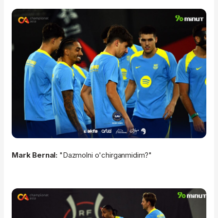
Mark Bernal:
"Dazmolni o'chirganmidim?"