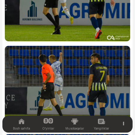
Bosh sahifa
O'yinlar
Musobaqalar
Yangiliklar