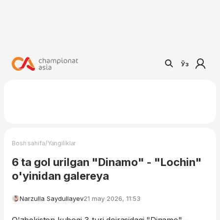
Ўз
/
Bosh sahifa
Yangiliklar
6 ta gol urilgan "Dinamo" - "Lochin"
o'yinidan galereya
Narzulla Saydullayev
21 may 2026, 11:53