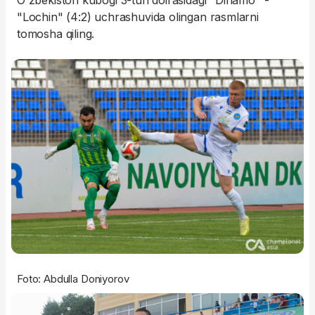
O'zbekiston kubogi 3-turi doirasidagi "Dinamo" -
"Lochin" (4:2) uchrashuvida olingan rasmlarni
tomosha qiling.
Foto: Abdulla Doniyorov