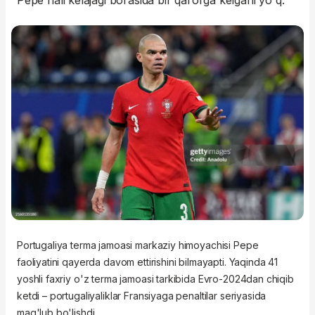
Pepe hali kelajagi borasida bir qarorga kelgani yo'q.
Portugaliya terma jamoasi markaziy himoyachisi Pepe
faoliyatini qayerda davom ettirishini bilmayapti. Yaqinda 41
yoshli faxriy o'z terma jamoasi tarkibida Evro-2024dan chiqib
ketdi – portugaliyaliklar Fransiyaga penaltilar seriyasida
mag'lub bo'lishdi.