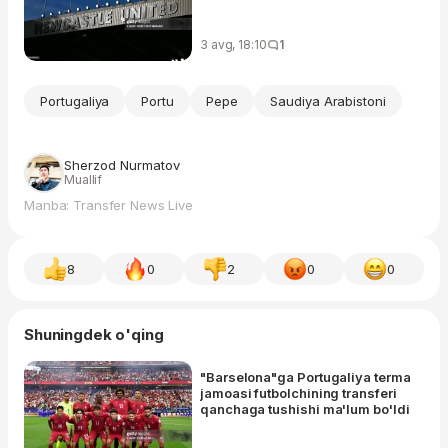
3 avg, 18:10
1
Portugaliya
Portu
Pepe
Saudiya Arabistoni
Sherzod Nurmatov
Muallif
Manba: Transfer News Live
8
0
2
0
0
Shuningdek o'qing
"Barselona"ga Portugaliya terma
jamoasi futbolchining transferi
qanchaga tushishi ma'lum bo'ldi