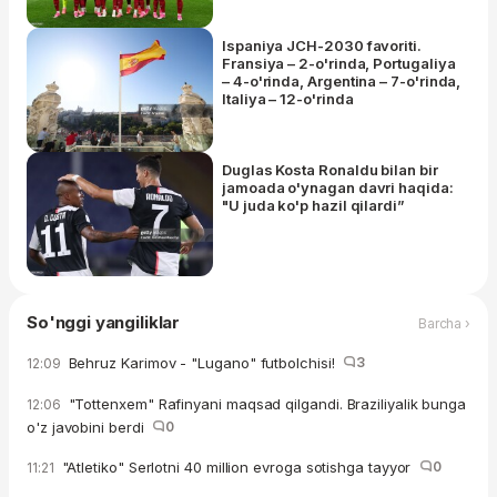
Ispaniya JCH-2030 favoriti.
Fransiya – 2-o'rinda, Portugaliya
– 4-o'rinda, Argentina – 7-o'rinda,
Italiya – 12-o'rinda
Duglas Kosta Ronaldu bilan bir
jamoada o'ynagan davri haqida:
"U juda ko'p hazil qilardi”
So'nggi yangiliklar
Barcha ›
Behruz Karimov - "Lugano" futbolchisi!
3
12:09
"Tottenxem" Rafinyani maqsad qilgandi. Braziliyalik bunga
12:06
o'z javobini berdi
0
"Atletiko" Serlotni 40 million evroga sotishga tayyor
0
11:21