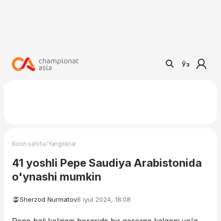
Ўз
/
Bosh sahifa
Yangiliklar
41 yoshli Pepe Saudiya Arabistonida
o'ynashi mumkin
Sherzod Nurmatov
8 iyul 2024, 18:08