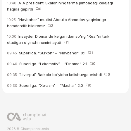
AFA prezidenti Skalonining terma jamoadagi kelajagi
10:40
haqida gapirdi
0
"Navbahor" muxlisi Abdullo Ahmedov yaqinlariga
10:25
hamdardlik bildiramiz
2
Insayder Diomande kelganidan so'ng "Real"ni tark
10:00
etadigan o'yinchi nomini aytdi
1
Superliga. “Surxon” – “Navbahor” 0:1
1
09:45
Superliga. “Lokomotiv” – “Dinamo” 2:1
0
09:40
"Liverpul" Barkola bo'yicha kelishuvga erishdi
0
09:35
Superliga. "Xorazm" – "Mashal" 2:0
0
09:30
2026 © Championat.Asia