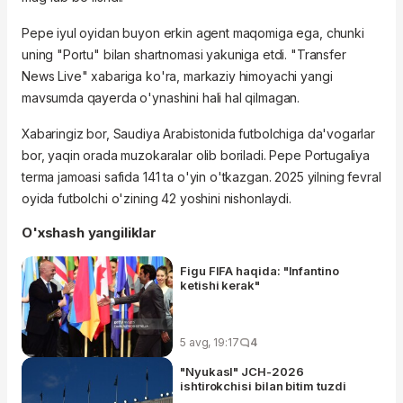
Pepe iyul oyidan buyon erkin agent maqomiga ega, chunki
uning "Portu" bilan shartnomasi yakuniga etdi. "Transfer
News Live" xabariga ko'ra, markaziy himoyachi yangi
mavsumda qayerda o'ynashini hali hal qilmagan.
Xabaringiz bor, Saudiya Arabistonida futbolchiga da'vogarlar
bor, yaqin orada muzokaralar olib boriladi. Pepe Portugaliya
terma jamoasi safida 141 ta o'yin o'tkazgan. 2025 yilning fevral
oyida futbolchi o'zining 42 yoshini nishonlaydi.
O'xshash yangiliklar
Figu FIFA haqida: "Infantino
ketishi kerak"
5 avg, 19:17
4
"Nyukasl" JCH-2026
ishtirokchisi bilan bitim tuzdi