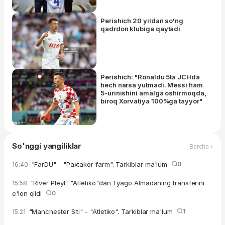
Perishich 20 yildan so'ng
qadrdon klubiga qaytadi
Perishich: "Ronaldu 5ta JCHda
hech narsa yutmadi. Messi ham
5-urinishini amalga oshirmoqda,
biroq Xorvatiya 100%ga tayyor"
So'nggi yangiliklar
Barcha ›
"FarDU" - "Paxtakor farm". Tarkiblar ma'lum
0
16:40
"River Pleyt" "Atletiko"dan Tyago Almadaning transferini
15:58
e'lon qildi
0
"Manchester Siti" - "Atletiko". Tarkiblar ma'lum
1
15:21