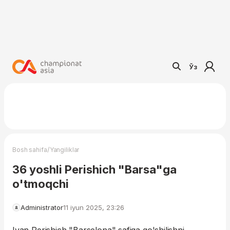
Ўз
/
Bosh sahifa
Yangiliklar
36 yoshli Perishich "Barsa"ga
o'tmoqchi
Administrator
11 iyun 2025, 23:26