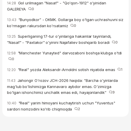
Gol urilmagan "Nasaf" - "Qo'qon-1912" o'yinidan
14:28
GALEREYA
0
“Bunyodkor” - OKMK. Gollarga boy o'tgan uchrashuvni siz
13:43
ko'rmagan rakursdan ko'rsatamiz
0
Superliganing 17-tur o'yinlariga hakamlar tayinlandi,
13:25
"Nasaf" - "Paxtakor" o'yinini Najafaliev boshqarib boradi
0
"Manchester Yunayted" darvozaboni boshqa klubga o'tdi
12:58
0
"Real" yozda Aleksandr-Arnoldni sotish niyatida emas
1
12:20
Jahongir O'rozov JCH-2026 haqida: “Barcha o'yinlarda
11:43
mag'lub bo'lishimizga Kannavaro aybdor emas. O'zimizga
bo'lgan ishonchimiz unchalik emas edi, hayajonlandik”
9
"Real" yarim himoyani kuchaytirish uchun "Yuventus"
10:40
sardori nomzodini ko'rib chiqmoqda
2