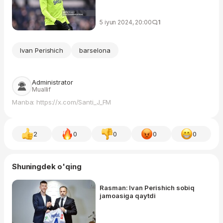
5 iyun 2024, 20:00
1
Ivan Perishich
barselona
Administrator
Muallif
Manba: https://x.com/Santi_J_FM
2
0
0
0
0
Shuningdek o'qing
Rasman: Ivan Perishich sobiq
jamoasiga qaytdi