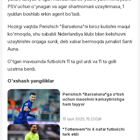
PSV uchun o'ynagan va agar shartnomani uzaytirmasa, 1
iyuldan boshlab erkin agent bo'ladi.
Hozirgi vaqtda Perishich "Barselona"ni biroz kutishni maqul
ko'rmoqda, shu sababli Niderlandiya klubi bilan kelishuvni
uzaytirishni orqaga surdi, deb xabar bermoqda jurnalist Santi
Auna.
O'tgan mavsumda futbolchi 11 ta gol urdi va 11 ta golli
uzatma berdi.
O'xshash yangiliklar
Perishich "Barselona"ga o'tish
uchun maoshini kamaytirishga
ham tayyor
15 iyun 2025, 15:22
0
"Tottenxem"ni 4 nafar futbolchi
tark etdi