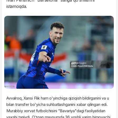
Ivan Perishich "Barselona" safiga qo'shilishni
istamoqda.
Avvalroq, Xansi Flik ham o'yinchiga qiziqish bildirganini va u
bilan transfer bo'yicha suhbatlashganini xabar qilingan edi.
Murabbiy xorvat futbolchisini "Bavariya"dagi faoliyatidan
yaxshi taniydi. O'tgan mavsumda 36 yoshli yarim himoyachi