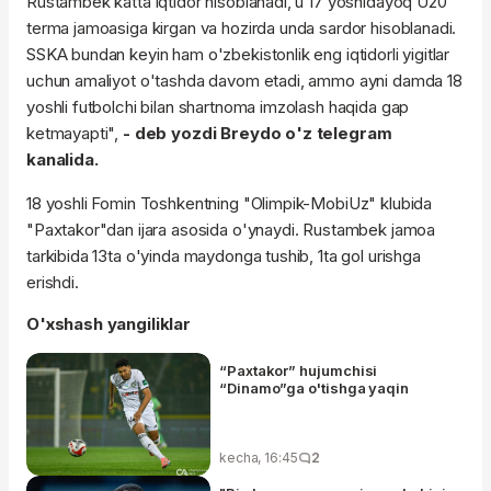
Rustambek katta iqtidor hisoblanadi, u 17 yoshidayoq U20
terma jamoasiga kirgan va hozirda unda sardor hisoblanadi.
SSKA bundan keyin ham o'zbekistonlik eng iqtidorli yigitlar
uchun amaliyot o'tashda davom etadi, ammo ayni damda 18
yoshli futbolchi bilan shartnoma imzolash haqida gap
ketmayapti",
- deb yozdi Breydo o'z telegram
kanalida.
18 yoshli Fomin Toshkentning "Olimpik-MobiUz" klubida
"Paxtakor"dan ijara asosida o'ynaydi. Rustambek jamoa
tarkibida 13ta o'yinda maydonga tushib, 1ta gol urishga
erishdi.
O'xshash yangiliklar
“Paxtakor” hujumchisi
“Dinamo”ga o'tishga yaqin
kecha, 16:45
2