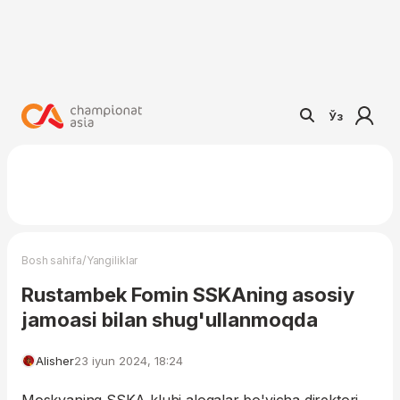
Ўз
/
Bosh sahifa
Yangiliklar
Rustambek Fomin SSKAning asosiy
jamoasi bilan shug'ullanmoqda
Alisher
23 iyun 2024, 18:24