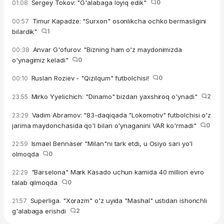
Sergey Tokov: "G'alabaga loyiq edik"
0
01:08
Timur Kapadze: "Surxon" osonlikcha ochko bermasligini
00:57
bilardik"
1
Anvar G'ofurov: "Bizning ham o'z maydonimizda
00:38
o'ynagimiz keladi"
0
Ruslan Roziev - "Qizilqum" futbolchisi!
0
00:10
Mirko Yyelichich: "Dinamo" bizdan yaxshiroq o'ynadi"
2
23:55
Vadim Abramov: "83-daqiqada "Lokomotiv" futbolchisi o'z
23:29
jarima maydonchasida qo'l bilan o'ynaganini VAR ko'rmadi"
0
Ismael Bennaser "Milan"ni tark etdi, u Osiyo sari yo'l
22:59
olmoqda
0
"Barselona" Mark Kasado uchun kamida 40 million evro
22:29
talab qilmoqda
0
Superliga. "Xorazm" o'z uyida "Mashal" ustidan ishonchli
21:57
g'alabaga erishdi
2