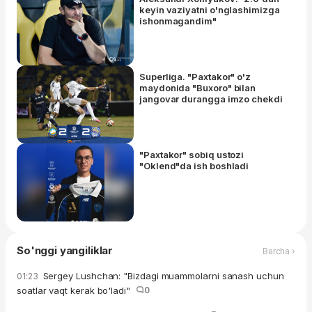
keyin vaziyatni o'nglashimizga
ishonmagandim"
Superliga. "Paxtakor" o'z
maydonida "Buxoro" bilan
jangovar durangga imzo chekdi
"Paxtakor" sobiq ustozi
"Oklend"da ish boshladi
So'nggi yangiliklar
Barcha ›
Sergey Lushchan: "Bizdagi muammolarni sanash uchun
01:23
soatlar vaqt kerak bo'ladi"
0