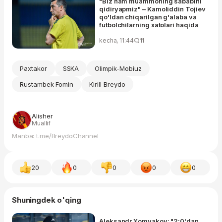
"Biz ham muammoning sababini
qidiryapmiz" – Kamoliddin Tojiev
qo'ldan chiqarilgan g'alaba va
futbolchilarning xatolari haqida
kecha, 11:44
11
Paxtakor
SSKA
Olimpik-Mobiuz
Rustambek Fomin
Kirill Breydo
Alisher
Muallif
Manba: t.me/BreydoChannel
20
0
0
0
0
Shuningdek o'qing
Aleksandr Xomyakov: "2:0'dan