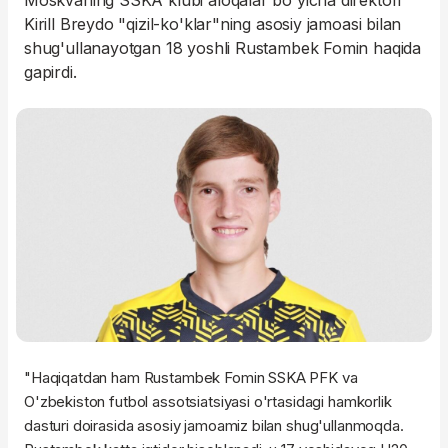
Moskvaning SSKA klubi aloqalar bo'yicha direktori
Kirill Breydo "qizil-ko'klar"ning asosiy jamoasi bilan
shug'ullanayotgan 18 yoshli Rustambek Fomin haqida
gapirdi.
"Haqiqatdan ham Rustambek Fomin SSKA PFK va
O'zbekiston futbol assotsiatsiyasi o'rtasidagi hamkorlik
dasturi doirasida asosiy jamoamiz bilan shug'ullanmoqda.